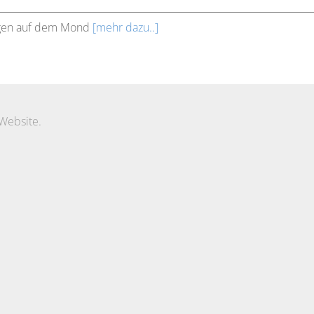
ngen auf dem Mond
[mehr dazu..]
Website.