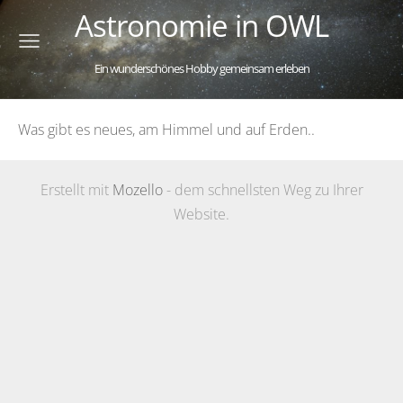
Astronomie in OWL
Ein wunderschönes Hobby gemeinsam erleben
Was gibt es neues, am Himmel und auf Erden..
Erstellt mit
Mozello
- dem schnellsten Weg zu Ihrer
Website.